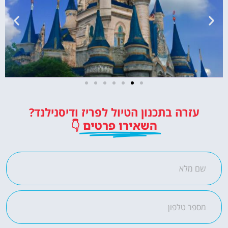
כרטיסים לדיסנילנד
עזרה בתכנון הטיול לפריז ודיסנילנד?
כרטיסי כניסה לפארק השעשועים
השאירו פרטים
👇
הכי מפורסם באירופה!
לחצו פה!