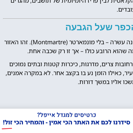
קלאסית לבין פריז היומיומית של תושבים, מהגרים
ובדים.
כפר שעל הגבעה
אי אפשר לדבר על רובע 18 בפריז – הרובע השמונה עשרה – בלי מונמארטר (Montmartre). זהו האזור
ה שהוא הרובע כולו – אך זו רק שכבה אחת.
חובות צרים, מדרגות, כיכרות קטנות ובתים נמוכים
יר, כאילו הזמן נע בו בקצב אחר. לא במקרה אמנים,
שכו אליו במשך דורות.
כרטיסים למגדל אייפל?
סידרנו לכם את האתר הכי אמין - והמחיר הכי זול!