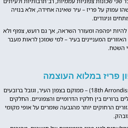
 שני שכונות צפוניות עממיות, רב־תרבותיות ולעיתים
ו עמוק על פריז – עיר שאינה אחידה, אלא בנויה
חים וניגודים.
 להיות יפהפה ומעורר השראה, אך גם רועש, צפוף ולא
האזורים המעניינים בעיר – למי שמוכן לראות מעבר
י השטח.
כרטיסים
לאייפל
ון פריז במלוא העוצמה
מומלץ לקנות כרטיס
מראש!
רובע 18 בפריז – הרובע השמונה עשרה (18th Arrondissement) – ממוקם בצפון העיר, וגובל ברובעים
, עם הבדלים ברורים בין חלקיו הדרומיים והצפוניים. החלקים
לחצו פה!
ורים הרחוקים יותר מהגבעה שומרים על אופי מקומי
בהק.