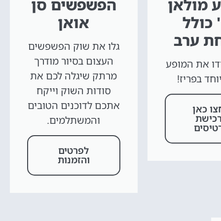
 מולאן
הפשפשים סן
' כולל
אואן
ת ערב
גלו את שוק הפשפשים
העצום בסיור מודרך
ו את המופע
מרתק שיגלה לכם את
וחד בפריז!
סודות השוק וייקח
אתכם לדוכנים הטובים
צו כאן
כישת
והמשתלמים.
טיסים
לפרטים
והזמנות