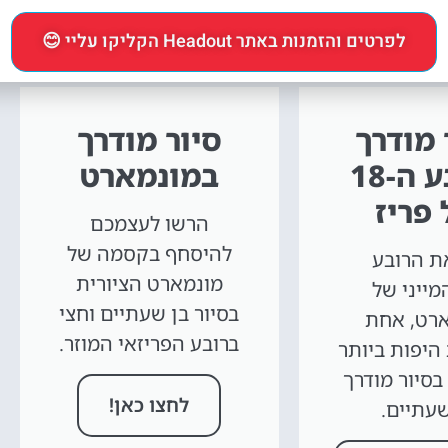
לפרטים והזמנות באתר Headout הקליקו עליי 😊
 מודרך
סיור מודרך
ברובע ה-18
במונמארט
פריז
הרשו לעצמכם
להיסחף בקסמה של
את הרובע
מונמארט הציורית
מייני של
בסיור בן שעתיים וחצי
רט, אחת
ברובע הפריזאי המוזר.
היפות ביותר
בסיור מודרך
לחצו כאן!
שעתיים.