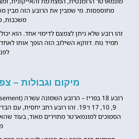
מונמארטר הרומנטית, המצולמת והאייקונית, ומצד
מחוספסות. מי שמבין את הרובע הזה מבין משה
משכבות, מת
זהו רובע שלא ניתן לצמצם לדימוי אחד. הוא יכול
תמיד נוח. דווקא השילוב הזה הופך אותו לאחד 
לפנ
השכרת
י
רכב
ט
מיקום וגבולות – צפ
ות
השוואת מחירים
טיסים!
לחצו
9, 10, 17 ו־19. זהו רובע רחב יחסית
פה!
ה!
הסמוכים למונמארטר מתוירים מאוד, בעוד שהאז
מו