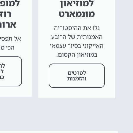
למוזיאון
למופע
מונמארט
רוז
ארוח
גלו את ההיסטוריה
האמנותית של הרובע
אל תפסיד
האייקוני בסיור עצמאי
הכי מי
במוזיאון הקסום.
לח
לר
לפרטים
כר
והזמנות