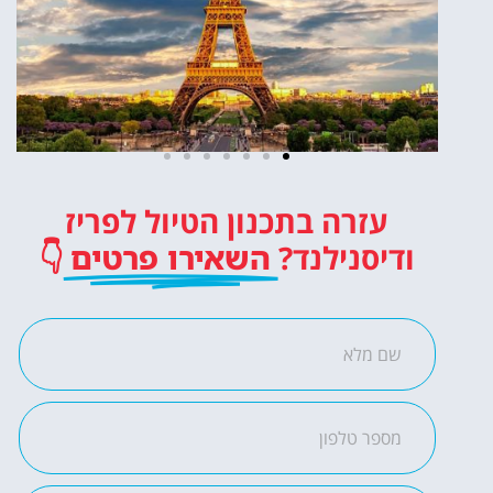
עזרה בתכנון הטיול לפריז
כרטיסים
ודיסנילנד?
השאירו פרטים
👇
לדיסנילנד
כרטיסי כניסה לפארק
השעשועים הכי מפורסם
באירופה!
לחצו פה!