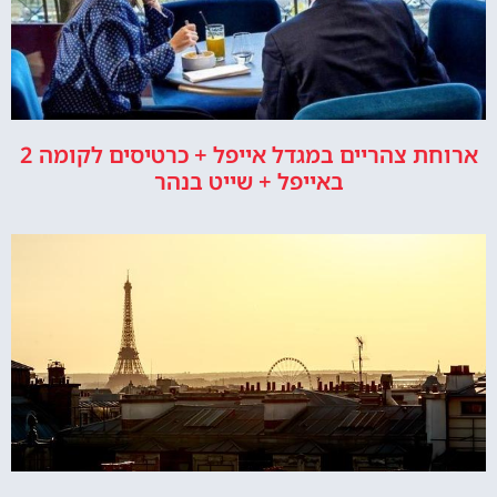
ארוחת צהריים במגדל אייפל + כרטיסים לקומה 2
באייפל + שייט בנהר