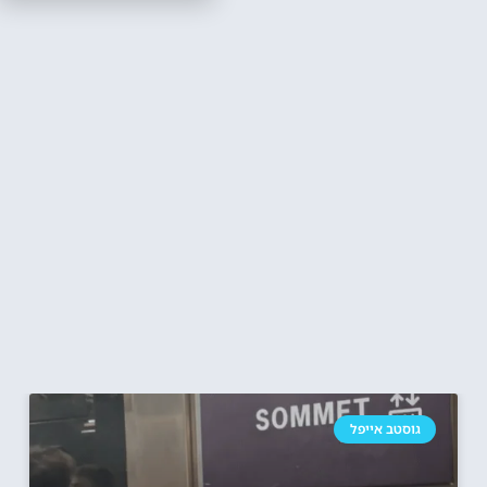
גוסטב אייפל