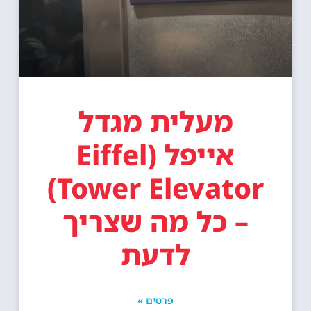
מעלית מגדל
אייפל (Eiffel
Tower Elevator)
– כל מה שצריך
לדעת
פרטים »