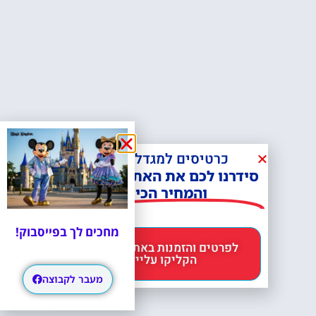
כרטיסים למגדל אייפל?
סידרנו לכם את האתר הכי אמין -
והמחיר הכי זול!
מחכים לך בפייסבוק!
לפרטים והזמנות באתר Headout
הקליקו עליי 😊
מעבר לקבוצה