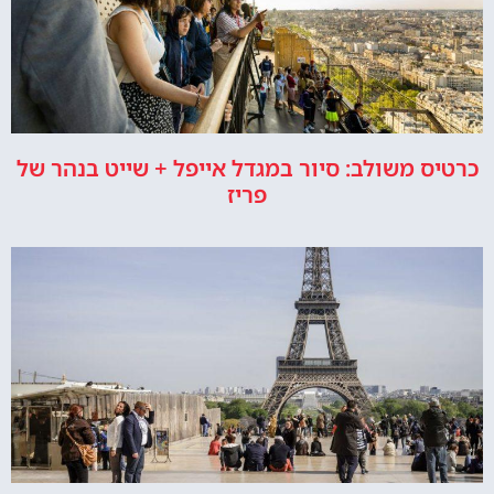
כרטיס משולב: סיור במגדל אייפל + שייט בנהר של
פריז