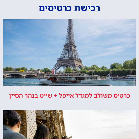
רכישת כרטיסים
כרטיס משולב למגדל אייפל + שייט בנהר הסיין