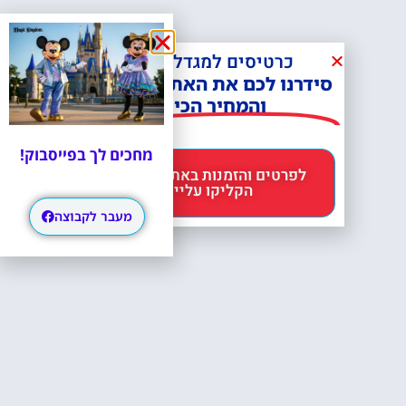
כרטיסים למגדל אייפל?
סידרנו לכם את האתר הכי אמין -
והמחיר הכי זול!
מחכים לך בפייסבוק!
לפרטים והזמנות באתר Headout
הקליקו עליי 😊
מעבר לקבוצה