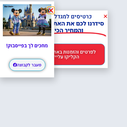
כרטיסים למגדל אייפל?
סידרנו לכם את האתר הכי אמין -
והמחיר הכי זול!
מחכים לך בפייסבוק!
לפרטים והזמנות באתר Headout
הקליקו עליי 😊
מעבר לקבוצה