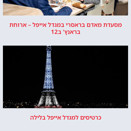
מסעדת מאדם בראסרי במגדל אייפל – ארוחת
בראנץ' ב12
כרטיסים למגדל אייפל בלילה