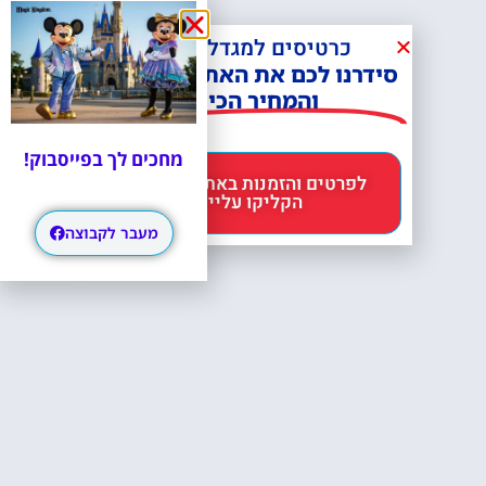
כרטיסים למגדל אייפל?
סידרנו לכם את האתר הכי אמין -
והמחיר הכי זול!
מחכים לך בפייסבוק!
לפרטים והזמנות באתר Headout
הקליקו עליי 😊
מעבר לקבוצה