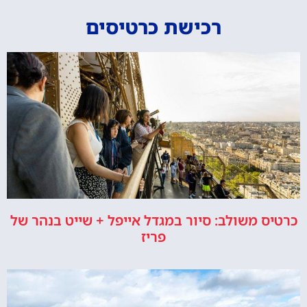
רכישת כרטיסים
כרטיס משולב: סיור במגדל אייפל + שייט בנהר של
פריז