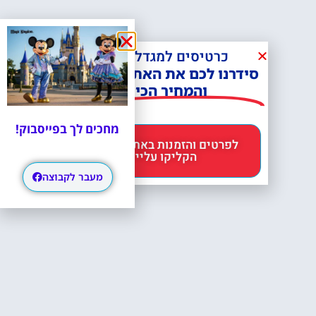
כרטיסים למגדל אייפל?
סידרנו לכם את האתר הכי אמין -
והמחיר הכי זול!
מחכים לך בפייסבוק!
לפרטים והזמנות באתר Headout
הקליקו עליי 😊
מעבר לקבוצה