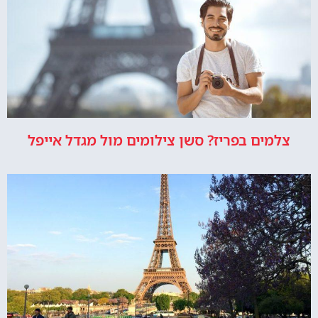
צלמים בפריז? סשן צילומים מול מגדל אייפל