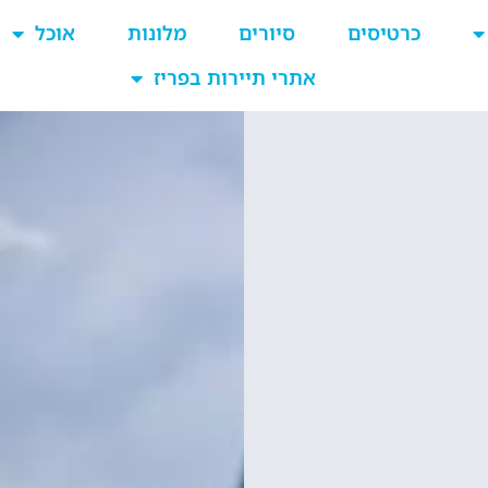
כרטיסים
סיורים
מלונות
אוכל
אתרי תיירות בפריז