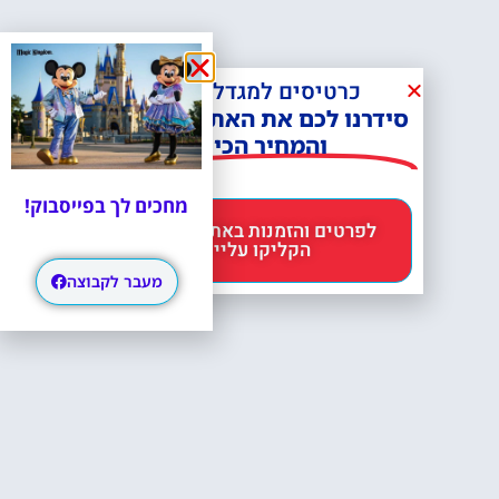
כרטיסים למגדל אייפל?
סידרנו לכם את האתר הכי אמין -
והמחיר הכי זול!
מחכים לך בפייסבוק!
לפרטים והזמנות באתר Headout
הקליקו עליי 😊
מעבר לקבוצה