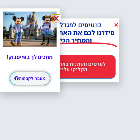
כרטיסים למגדל אייפל?
סידרנו לכם את האתר הכי אמין -
והמחיר הכי זול!
מחכים לך בפייסבוק!
לפרטים והזמנות באתר Headout
הקליקו עליי 😊
מעבר לקבוצה