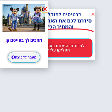
כרטיסים למגדל אייפל?
סידרנו לכם את האתר הכי אמין -
והמחיר הכי זול!
מחכים לך בפייסבוק!
לפרטים והזמנות באתר Headout
הקליקו עליי 😊
מעבר לקבוצה