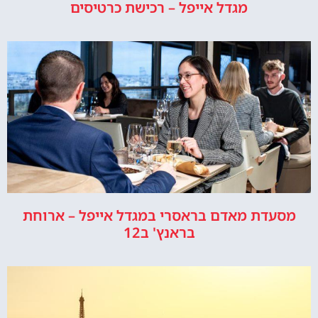
מגדל אייפל – רכישת כרטיסים
מסעדת מאדם בראסרי במגדל אייפל – ארוחת
בראנץ' ב12