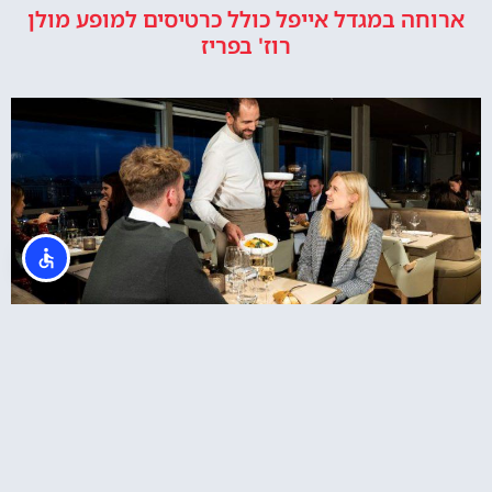
ארוחה במגדל אייפל כולל כרטיסים למופע מולן
רוז' בפריז
מסעדת מאדם בראסרי במגדל אייפל – ארוחת ערב
ב6 וחצי