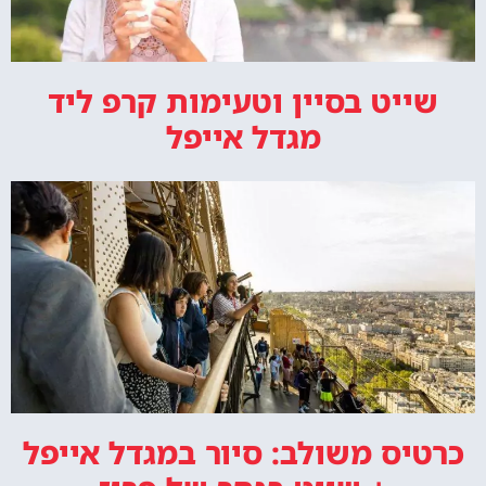
שייט בסיין וטעימות קרפ ליד
מגדל אייפל
כרטיס משולב: סיור במגדל אייפל