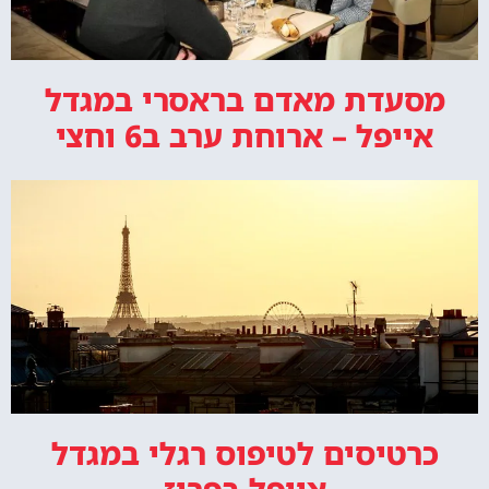
מסעדת מאדם בראסרי במגדל
אייפל – ארוחת ערב ב6 וחצי
כרטיסים לטיפוס רגלי במגדל