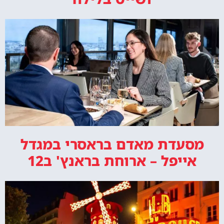
מסעדת מאדם בראסרי במגדל
אייפל – ארוחת בראנץ' ב12