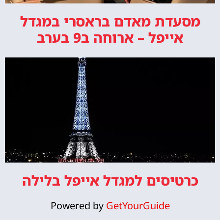
מסעדת מאדם בראסרי במגדל
אייפל – ארוחה ב9 בערב
כרטיסים למגדל אייפל בלילה
Powered by
GetYourGuide