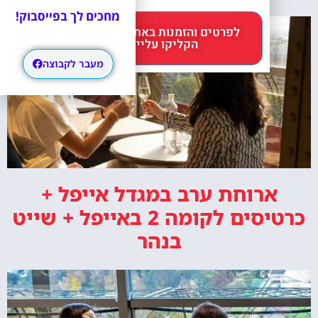
מחכים לך בפייסבוק!
לפרטים והזמנות באתר Headout
הקליקו עליי 😊
מעבר לקבוצה
ארוחת ערב במגדל אייפל +
כרטיסים לקומה 2 באייפל + שייט
בנהר